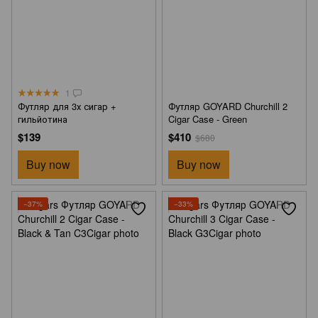
1
Футляр для 3х сигар +
Футляр GOYARD Churchill 2
гильйотина
Cigar Case - Green
$139
$410
$680
Buy now
Buy now
−37%
−33%