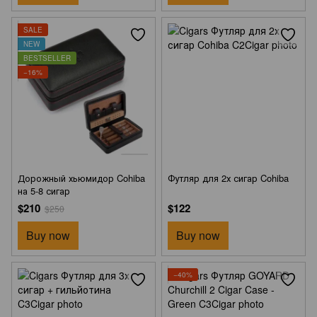
SALE
NEW
BESTSELLER
−16%
Дорожный хьюмидор Cohiba
Футляр для 2х сигар Cohiba
на 5-8 сигар
$210
$122
$250
Buy now
Buy now
−40%