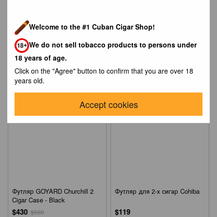
Футляр GOYARD Churchill 2
Футляр GOYARD Churchill 3
Welcome to the #1 Cuban Cigar Shop!
Cigar Case - Black & Tan
Cigar Case - Black
$426
$506
We do not sell tobacco products to persons under
$680
$760
18 years of age.
Buy now
Buy now
Click on the "Agree" button to confirm that you are over 18
years old.
−37%
NEW
Accept cookies
Футляр GOYARD Churchill 2
Футляр для 2-х сигар Cohiba
Cigar Case - Black
$430
$119
$680