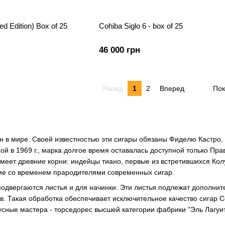
ed Edition) Box of 25
Cohiba Siglo 6 - box of 25
46 000 грн
Назад
1
2
Вперед
Пок
 в мире. Своей известностью эти сигары обязаны Фиделю Кастро, 
ой в 1969 г., марка долгое время оставалась доступной только Пра
меет древние корни: индейцы тиано, первые из встретившихся Кол
шие со временем прародителями современных сигар.
одвергаются листья и для начинки. Эти листья подлежат дополни
в. Такая обработка обеспечивает исключительное качество сигар 
усные мастера - торседорес высшей категории фабрики "Эль Лагуит