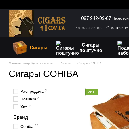
Перейти к основному контенту
097 942-09-87
Перезвон
Каталог сигар
О магазине
Сигары
Сигары
поштучно
Магазин сигар. Купить сигары
Сигары
Сигары COHIBA
Сигары COHIBA
2
Распродажа
ХИТ
4
Новинка
15
Хит
Бренд
38
Cohiba