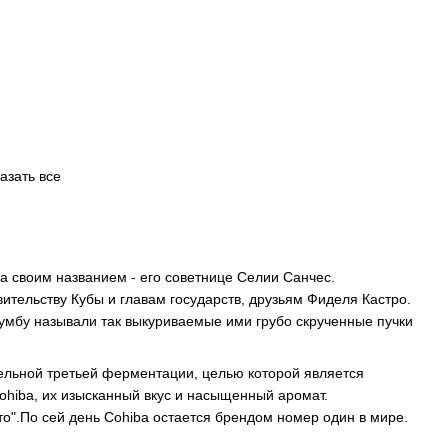
азать все
а своим названием - его советнице Селии Санчес.
вительству Кубы и главам государств, друзьям Фиделя Кастро.
умбу называли так выкуриваемые ими грубо скрученные пучки
тельной третьей ферментации, целью которой является
Cohiba, их изысканный вкус и насыщенный аромат.
о".По сей день Cohiba остается брендом номер один в мире.