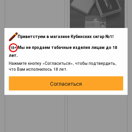
Приветстуем в магазине Кубинских сигар №1!
Зажигалка S.T.Dupont
Зажигалка для сигар Cohiba
Мы не продаем табачные изделия лицам до 18
Montparnasse – Laque Gold
(Турбо 3х)
Dust
лет.
49 380 грн
9 200 грн
Нажмите кнопку «Согласиться», чтобы подтвердить,
что Вам исполнилось 18 лет.
Согласиться