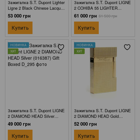
Зажигалка S.T. Dupont Lighter
Зажигалка S.T. Dupont LIGNE
Ligne 2 Black Chinese Lacquer
2 COHIBA 55 LIGHTER
& Gold (016884) Gift Boxed
(016885) Gift Boxed
53 000 грн
61 000 грн
61 500 грн
Купить
Купить
НОВИНКА
НОВИНКА
ХИТ
ХИТ
Зажигалка S.T. Dupont LIGNE
Зажигалка S.T. Dupont LIGNE
2 DIAMOND HEAD Silver
2 DIAMOND HEAD Gold
(016387) Gift Boxed
(016387) Gift Boxed
49 000 грн
52 000 грн
Купить
Купить