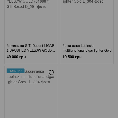
Зажигалка S.T. Dupont LIGNE
Зажигалка Lubinski
2 BRUSHED YELLOW GOLD
multifunctional cigar lighter Gold
(016887) Gift Boxed
49 000 грн
10 500 грн
НОВИНКА