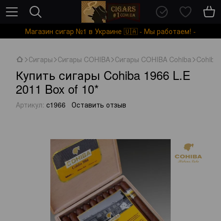
Магазин сигар №1 в Украине 🇺🇦 - Мы работаем! -
Сигары
Сигары COHIBA
Сигары COHIBA Cohiba
Cohiba 
Купить сигары Cohiba 1966 L.E
2011 Box of 10*
Артикул:
c1966
Оставить отзыв