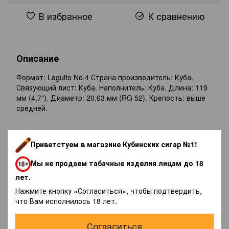
В избранное
К сравнению
Описание
Формат: Laguito No.4 Страна производитель: Куба.
Связующий лист: Куба. Наполнитель: Куба. Длина: 119
мм (4,7"). Диаметр: 20,63 мм (RG 52). Крепость: выше
средней.
Отзывы
Приветстуем в магазине Кубинских сигар №1!
Мы не продаем табачные изделия лицам до 18
лет.
Нажмите кнопку «Согласиться», чтобы подтвердить,
что Вам исполнилось 18 лет.
Добавьте первый отзыв
Согласиться