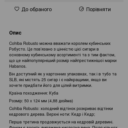
До обраного
Порівняти
Опис
Cohiba Robusto можна вважати королем кубинських
Робусто. Це пов’язано з цінністю цієї сигари в
основному кубинському асортименті та з тим фактом,
що це найпопулярніший розмір найпрестижнішої марки
Habanos.
Він доступний як у картонних упаковках, так і в тубо та
SLB, які містять 25 сигар і є найкращими, якщо ви
хочете придбати його для цілей витримки.
Країна походження: Куба
Розмір: 50 x 124 мм (4,88 дюйма)
Cohiba Robusto: холодний відтінок розкриває відтінки
кедрового дерева. Верхні ноти: Кедр і Кедр;
Перша третина продовжується на кедровій деревині.
Фоном є досить виражена кислотна вена. Після кількох