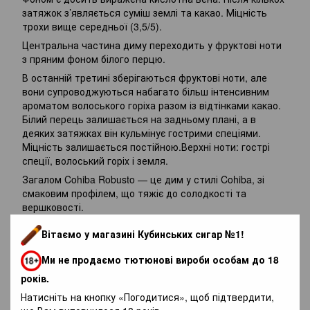
затяжок з’являється суміш землі та какао. Міцність
трохи вище середньої (3,5/5).
Центральна частина диму переходить у фруктові ноти
з пряним фоном білого перцю.
В останній третині зберігаються фруктові ноти, але
вони супроводжуються набагато більш інтенсивним
ароматом волоського горіха разом із відтінками какао.
Білий перець залишається на задньому плані, а в
деяких затяжках він кульмінує гострими спеціями.
Міцність залишається постійною.Верхні ноти: гострі
спеції, волоський горіх і земля.
Загалом Cohiba Robusto — це дим у стилі Cohiba, зі
смаковим профілем, що тяжіє до солодкості та
вершковості.
Вітаємо у магазині Кубинських сигар №1!
Характеристики
Ми не продаємо тютюнові вироби особам до 18
років.
Виробник
Cohiba
Натисніть на кнопку «Погодитися», щоб підтвердити,