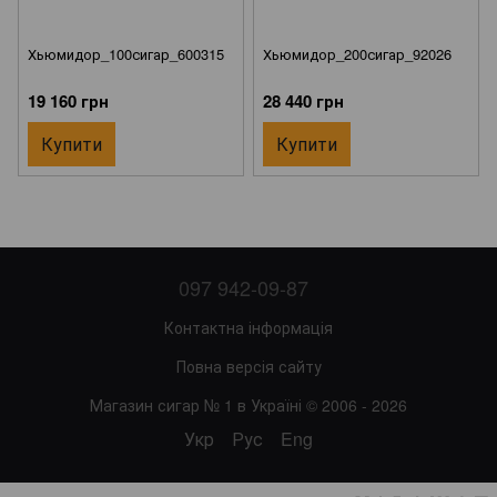
Хьюмидор_100сигар_600315
Хьюмидор_200сигар_92026
19 160 грн
28 440 грн
Купити
Купити
097 942-09-87
Контактна інформація
Повна версія сайту
Магазин сигар № 1 в Україні © 2006 - 2026
Укр
Рус
Eng