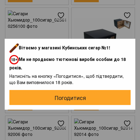
Вітаємо у магазині Кубинських сигар №1!
Ми не продаємо тютюнові вироби особам до 18
років.
Натисніть на кнопку «Погодитися», щоб підтвердити,
Хьюмидор_100сигар_0256100
Хьюмидор_100сигар_92000
що Вам виповнилося 18 років.
17 160 грн
18 810 грн
Погодитися
Купити
Купити