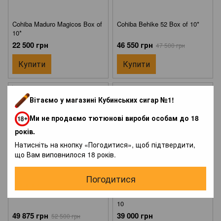
Cohiba Maduro Magicos Box of
Cohiba Behike 52 Box of 10*
10*
22 500 грн
46 550 грн
47 500 грн
Купити
Купити
ХІТ
Вітаємо у магазині Кубинських сигар №1!
−5%
Ми не продаємо тютюнові вироби особам до 18
років.
Натисніть на кнопку «Погодитися», щоб підтвердити,
що Вам виповнилося 18 років.
Погодитися
1
1
Cohiba Behike 54 Box of 10*
Cohiba Talisman L.E - Box of
10
49 875 грн
39 000 грн
52 500 грн