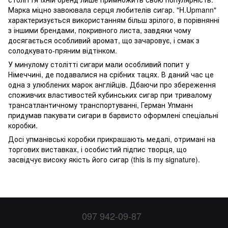
Марка міцно завоювала серця любителів сигар. "H.Upmann"
характеризується використанням більш зрілого, в порівнянні
з іншими брендами, покривного листа, завдяки чому
досягається особливий аромат, що зачаровує, і смак з
солодкувато-пряним відтінком.
У минулому столітті сигари мали особливий попит у
Німеччині, де подавалися на срібних тацях. В даний час це
одна з улюблених марок англійців. Дбаючи про збереження
споживчих властивостей кубинських сигар при тривалому
трансатлантичному транспортуванні, Герман Упманн
придумав пакувати сигари в барвисто оформлені спеціальні
коробки.
Досі упманівські коробки прикрашають медалі, отримані на
торгових виставках, і особистий підпис творця, що
засвідчує високу якість його сигар (this is my signature).
097 942-09-87