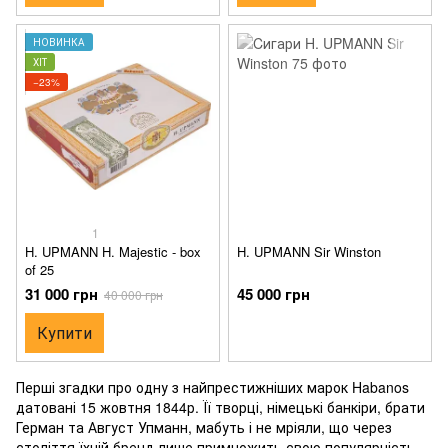
НОВИНКА
ХІТ
−23%
1
H. UPMANN H. Majestic - box
H. UPMANN Sir Winston
of 25
31 000 грн
45 000 грн
40 000 грн
Купити
Перші згадки про одну з найпрестижніших марок Habanos
датовані 15 жовтня 1844р. Її творці, німецькі банкіри, брати
Герман та Август Упманн, мабуть і не мріяли, що через
століття їхній бренд лише примножить свою популярність.