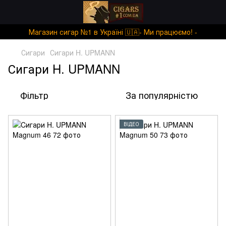
Магазин сигар №1 в Україні 🇺🇦- Ми працюємо! -
Сигари
Сигари H. UPMANN
Сигари H. UPMANN
Фільтр
За популярністю
ВІДЕО