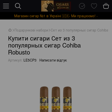
Магазин сигар №1 в Україні 🇺🇦- Ми працюємо! -
Подарункові набори
Сет из 3 популярных сигар Cohiba R
Купити сигари Сет из 3
популярных сигар Cohiba
Robusto
Артикул:
LE5CP3
Написати відгук