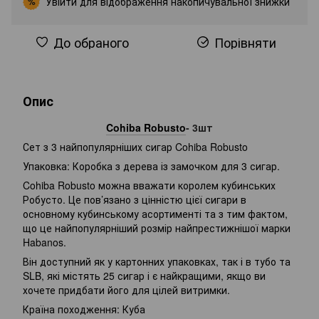
Увійти
для відображення накопичувальної знижки
%
До обраного
Порівняти
Опис
Cohiba Robusto
- 3шт
Сет з 3 найпопулярніших сигар Cohiba Robusto
Упаковка: Коробка з дерева із замочком для 3 сигар.
Cohiba Robusto можна вважати королем кубинських
Робусто. Це пов’язано з цінністю цієї сигари в
основному кубинському асортименті та з тим фактом,
що це найпопулярніший розмір найпрестижнішої марки
Habanos.
Він доступний як у картонних упаковках, так і в тубо та
SLB, які містять 25 сигар і є найкращими, якщо ви
хочете придбати його для цілей витримки.
Країна походження: Куба