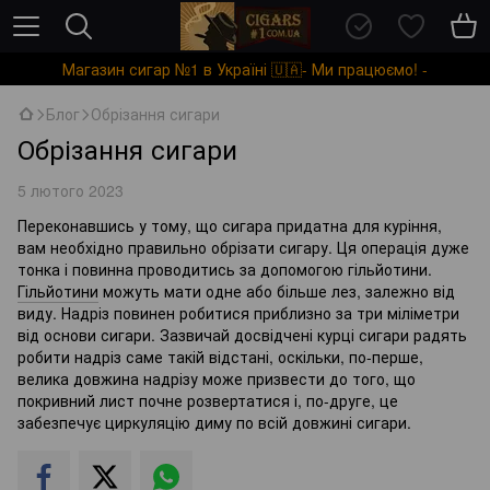
Магазин сигар №1 в Україні 🇺🇦- Ми працюємо! -
Блог
Обрізання сигари
Обрізання сигари
5 лютого 2023
Переконавшись у тому, що сигара придатна для куріння,
вам необхідно правильно обрізати сигару. Ця операція дуже
тонка і повинна проводитись за допомогою гільйотини.
Гільйотини
можуть мати одне або більше лез, залежно від
виду. Надріз повинен робитися приблизно за три міліметри
від основи сигари. Зазвичай досвідчені курці сигари радять
робити надріз саме такій відстані, оскільки, по-перше,
велика довжина надрізу може призвести до того, що
покривний лист почне розвертатися і, по-друге, це
забезпечує циркуляцію диму по всій довжині сигари.