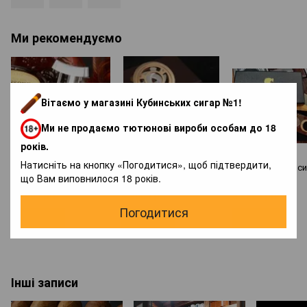
Ми рекомендуємо
Вітаємо у магазині Кубинських сигар №1!
Ми не продаємо тютюнові вироби особам до 18
років.
Натисніть на кнопку «Погодитися», щоб підтвердити,
Гильотина д.сигар з
Гильйотина Cohiba с
Гильотина для си
що Вам виповнилося 18 років.
доводчиком V cut
тройным лезвием Gold
Cohiba Gold
4 750 грн
4 250 грн
2 986 грн
Погодитися
Купити
Купити
Купити
Інші записи