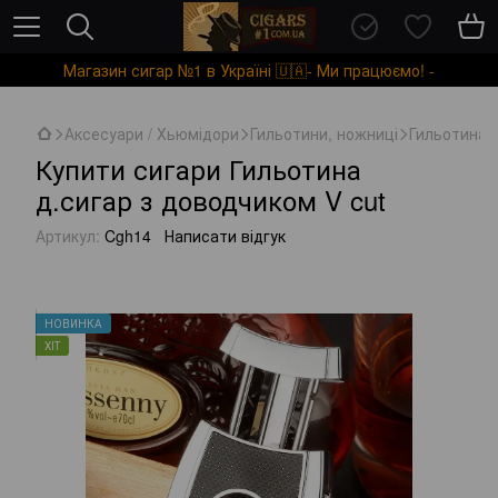
Магазин сигар №1 в Україні 🇺🇦- Ми працюємо! -
Аксесуари / Хьюмідори
Гильотини, ножниці
Гильотина д
Купити сигари Гильотина
д.сигар з доводчиком V cut
Артикул:
Cgh14
Написати відгук
НОВИНКА
ХІТ