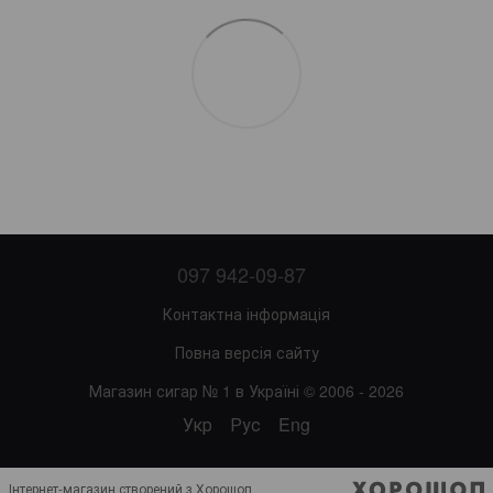
097 942-09-87
Контактна інформація
Повна версія сайту
Магазин сигар № 1 в Україні © 2006 - 2026
Укр
Рус
Eng
Інтернет-магазин створений з Хорошоп