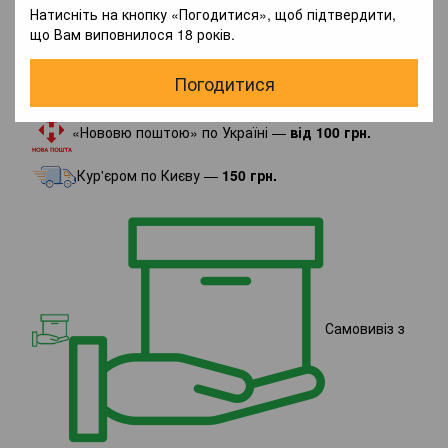
Натисніть на кнопку «Погодитися», щоб підтвердити,
що Вам виповнилося 18 років.
Доставка
Оплата
Гарантія
Погодитися
«Нововю поштою» по Україні —
від 100 грн.
Кур'єром по Києву —
150 грн.
Самовивіз з