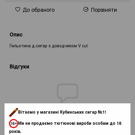
До обраного
Порівняти
Опис
Гильотина д.сигар з доводчиком V cut
Відгуки
Додайте перший відгук
Вітаємо у магазині Кубинських сигар №1!
Ми не продаємо тютюнові вироби особам до 18
років.
Написати відгук