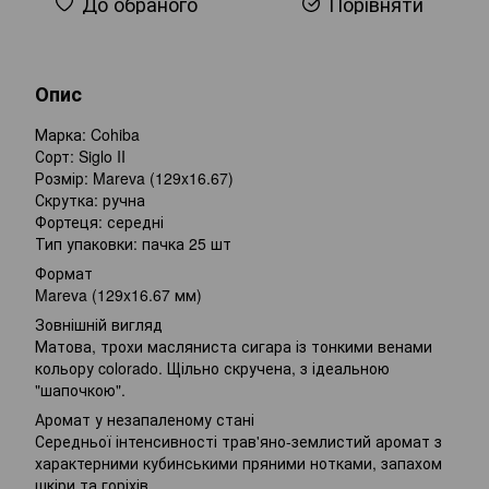
До обраного
Порівняти
Опис
Марка: Cohiba
Сорт: Siglo II
Розмір: Mareva (129x16.67)
Скрутка: ручна
Фортеця: середні
Тип упаковки: пачка 25 шт
Формат
Mareva (129x16.67 мм)
Зовнішній вигляд
Матова, трохи масляниста сигара із тонкими венами
кольору colorado. Щільно скручена, з ідеальною
"шапочкою".
Аромат у незапаленому стані
Середньої інтенсивності трав'яно-землистий аромат з
характерними кубинськими пряними нотками, запахом
шкіри та горіхів.