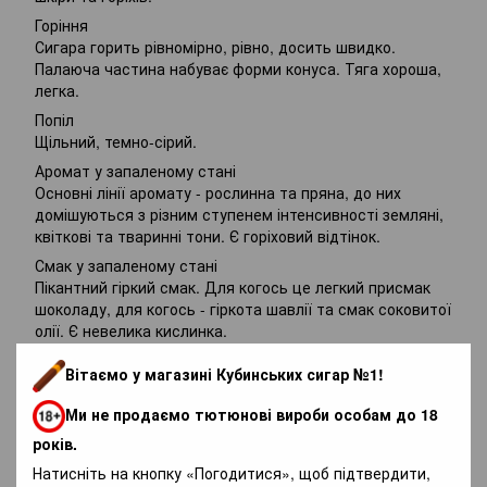
Горіння
Сигара горить рівномірно, рівно, досить швидко.
Палаюча частина набуває форми конуса. Тяга хороша,
легка.
Попіл
Щільний, темно-сірий.
Аромат у запаленому стані
Основні лінії аромату - рослинна та пряна, до них
домішуються з різним ступенем інтенсивності земляні,
квіткові та тваринні тони. Є горіховий відтінок.
Смак у запаленому стані
Пікантний гіркий смак. Для когось це легкий присмак
шоколаду, для когось - гіркота шавлії та смак соковитої
олії. Є невелика кислинка.
Фортеця
Вітаємо у магазині Кубинських сигар №1!
Помірна.
Післясмак
Ми не продаємо тютюнові вироби особам до 18
Тривале, досить насичене.
років.
Загальне враження
Натисніть на кнопку «Погодитися», щоб підтвердити,
Пікантна сигара зі збалансованим смаком та ароматом.