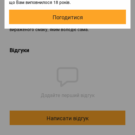
що Вам виповнилося 18 років.
Дегустатори одноголосно визначили її як пообідню
сигару. Хорошу компанію їй складуть молодий
Погодитися
арманьяк, молодий кальвадос чи сухе кріплене вино –
сигара вимагає такого ж гострого та яскраво
вираженого смаку, яким володіє сама.
Відгуки
Додайте перший відгук
Написати відгук