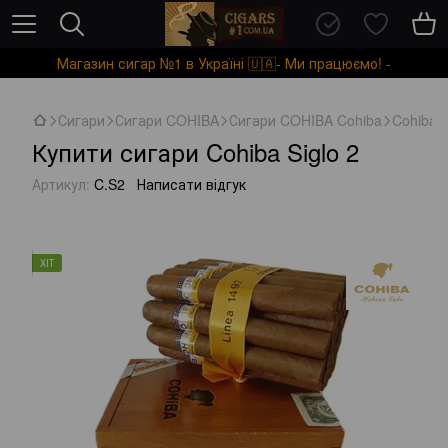
Магазин сигар №1 в Україні 🇺🇦- Ми працюємо! -
Сигари
Сигари COHIBA
Сигари COHIBA Cohiba
Cohiba S
Купити сигари Cohiba Siglo 2
Артикул:
C.S2
Написати відгук
ХІТ