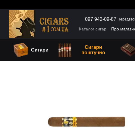
Перейти до основного контенту
097 942-09-87
Передзво
Каталог сигар
Про магази
Сигари
Сигари
поштучно