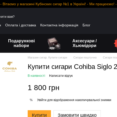
- Вітаємо у магазині Кубінских сигар №1 в Україні! - Ми працюємо! -
нити вам?
н
Оплата і доставка
Контактна інформація
Блог
Подарункові
Аксесуари /
набори
Хьюмідори
Магазин сигар. Купити сигари
Сигари поштучно
Сигари по
Купити сигари Cohiba Siglo 
В наявності
Написати відгук
1 800 грн
Увійти
для відображення накопичувальної знижки
%
Купити
Замовити швидко