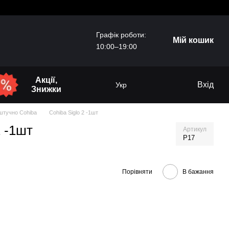
Графік роботи:
Мій кошик
10:00–19:00
Акції,
Вхід
Укр
Знижки
штучно Cohiba
Cohiba Siglo 2 -1шт
2 -1шт
Артикул
P17
Порівняти
В бажання