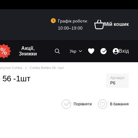
Графік роботи:
Мій кошик
10:00–19:00
Акції,
Вхід
Укр
Знижки
штучно Cohiba
Cohiba Behike 56 -1шт
 56 -1шт
Артикул
P6
Порівняти
В бажання