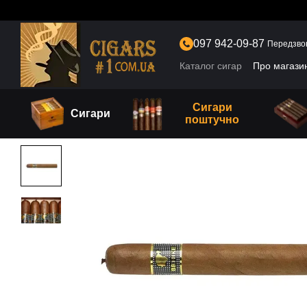
Перейти до основного контенту
097 942-09-87
Передзво
Каталог сигар
Про магази
Сигари
Сигари
поштучно