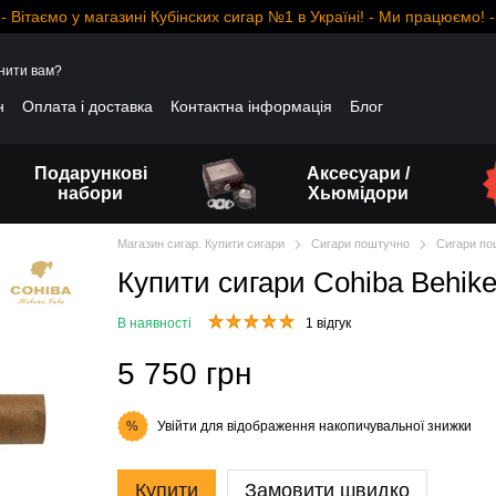
- Вітаємо у магазині Кубінских сигар №1 в Україні! - Ми працюємо! -
нити вам?
н
Оплата і доставка
Контактна інформація
Блог
Подарункові
Аксесуари /
набори
Хьюмідори
Магазин сигар. Купити сигари
Сигари поштучно
Сигари по
Купити сигари Cohiba Behike
В наявності
1 відгук
5 750 грн
Увійти
для відображення накопичувальної знижки
%
Купити
Замовити швидко