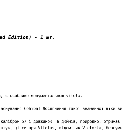
ed Edition) - 1 шт.
, є особливо монументальною vitola.

аснування Cohiba! Досягнення такої знаменної віхи вимага
калібром 57 і довжиною  6 дюймів, природно, отримав повн
 штук, ці сигари Vitolas, відомі як Victoria, безсумнівн