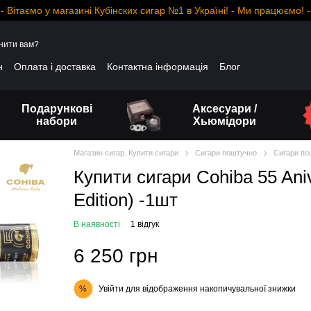
- Вітаємо у магазині Кубінских сигар №1 в Україні! - Ми працюємо! -
нити вам?
н
Оплата і доставка
Контактна інформація
Блог
Подарункові
Аксесуари /
набори
Хьюмідори
Магазин сигар. Купити сигари
Сигари поштучно
Сигари по
Купити сигари Cohiba 55 Aniv
Edition) -1шт
В наявності
1 відгук
6 250 грн
Увійти
для відображення накопичувальної знижки
%