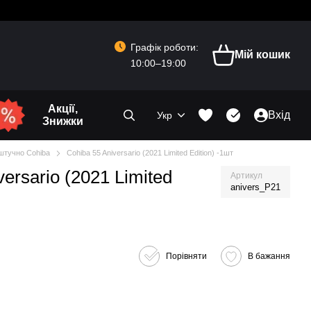
Графік роботи:
Мій кошик
10:00–19:00
Акції,
Вхід
Укр
Знижки
штучно Cohiba
Cohiba 55 Aniversario (2021 Limited Edition) -1шт
ersario (2021 Limited
Артикул
anivers_P21
Порівняти
В бажання