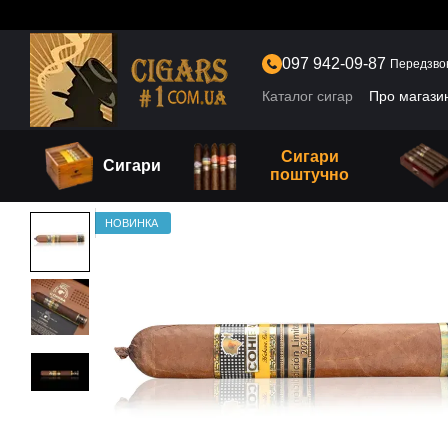
Перейти до основного контенту
097 942-09-87
Передзво
Каталог сигар
Про магази
Сигари
Сигари
поштучно
НОВИНКА