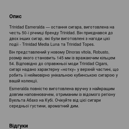
Опис
Trinidad Esmeralda — остання сигара, виготовлена ​​на
честь 50-ї річниці бренду Trinidad. Він приєднався до
двох інших сигар, які були виготовлені з нагоди цієї
події - Trinidad Media Luna та Trinidad Topes.
Він представлений у новому Dinoras vitola, Robusto,
розмір якого становить 145 мм із вражаючим кільцем
54. Відповідно до справжньої моди Trinidad Cigars,
сигарі надано характерну «нотку» у верхній частині, що
робить її неймовірно унікальною кубинською сигарою у
вашій колекції.
Esmeralda повністю виготовлена ​​вручну з найкращим
довгим наповнювачем, отриманим із відомого регіону
Вуельта Абахо на Кубі. Очікуйте від цієї сигари
середньої густини, ароматний дим.
Відгуки