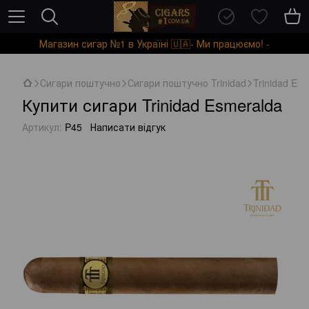
Магазин сигар №1 в Україні 🇺🇦- Ми працюємо! -
Сигари поштучно
Сигари поштучно Trinidad
Trinidad Es
Купити сигари Trinidad Esmeralda
Артикул:
P45
Написати відгук