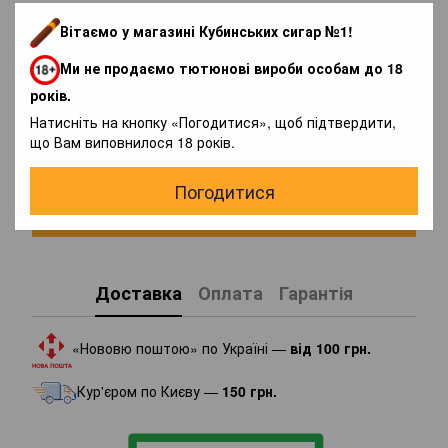
Вітаємо у магазині Кубинських сигар №1!
Ми не продаємо тютюнові вироби особам до 18
років.
Натисніть на кнопку «Погодитися», щоб підтвердити,
Додайте перший відгук
що Вам виповнилося 18 років.
Погодитися
Написати відгук
Доставка
Оплата
Гарантія
«Нововю поштою» по Україні —
від 100 грн.
Кур'єром по Києву —
150 грн.