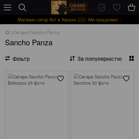
Магазин сигар №1 в Україні 🇺🇦- Ми працюємо! -
Сигари
Sancho Panza
Sancho Panza
Фільтр
За популярністю