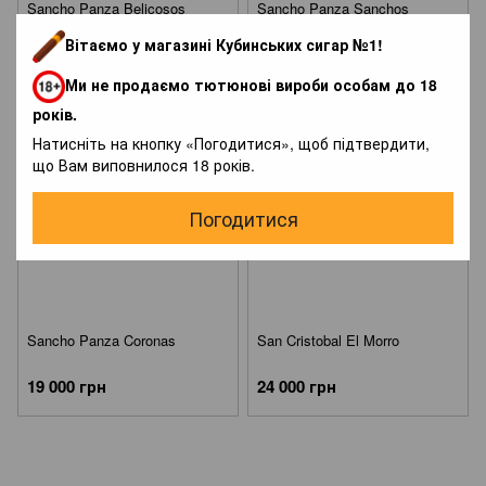
Sancho Panza Belicosos
Sancho Panza Sanchos
Вітаємо у магазині Кубинських сигар №1!
25 000 грн
23 500 грн
Ми не продаємо тютюнові вироби особам до 18
років.
Натисніть на кнопку «Погодитися», щоб підтвердити,
що Вам виповнилося 18 років.
Погодитися
Sancho Panza Coronas
San Cristobal El Morro
19 000 грн
24 000 грн