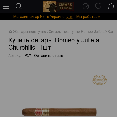
Магазин сигар №1 в Украине 🇺🇦 - Мы работаем! -
Сигары поштучно
Сигары поштучно Romeo Julieta
Romeo
Купить сигары Romeo y Julieta
Churchills -1шт
Артикул:
P37
Оставить отзыв