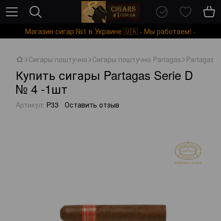
Магазин сигар №1 в Украине 🇺🇦 - Мы работаем! -
Сигары поштучно
Сигары поштучно Partagas
Partagas S
Купить сигары Partagas Serie D
№ 4 -1шт
Артикул:
P33
Оставить отзыв