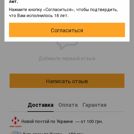
лет.
Нажмите кнопку «Согласиться», чтобы подтвердить,
Отзывы
что Вам исполнилось 18 лет.
Согласиться
Добавьте первый отзыв
Написать отзыв
Доставка
Оплата
Гарантия
Новой почтой по Украине — от 100 грн.
Курьером по Киеву — 150 грн.