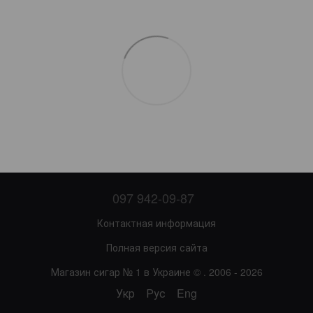
097 942-09-87
Контактная информация
Полная версия сайта
Магазин сигар № 1 в Украине © . 2006 - 2026
Укр
Рус
Eng