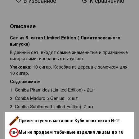
В избранное
К сравнению
Описание
Сет из 5 сигар Limited Edition ( Лимитированного
выпуска)
В данный сет входят самые знаменитые и признанные
сигары лимитированных выпусков.
Упаковка:
10 сигар. Коробка из дерева с замочком для
10 сигар.
Содержимое:
1.
Cohiba Piramides (Limited Edition)
- 2шт
2.
Cohiba Maduro 5 Genius
- 2 шт
3.
Cohiba Sublimes (Limited Edition)
-2 шт
4.
Cohiba Siglo 6 -2 шт
Приветстуем в магазине Кубинских сигар №1!
5. Cohiba Esplendidos -2 шт
Мы не продаем табачные изделия лицам до 18