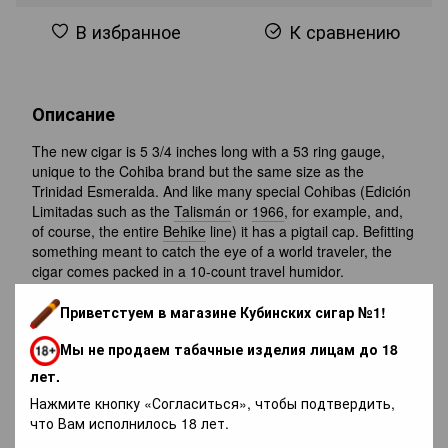
В избранное
К сравнению
Описание
The new cigar is 5 3/4 inches long with a 53 ring gauge,
unique to the Cohiba brand but the same size as the
Trinidad Esmeralda. And like many special Cohibas (Edición
Limitadas such as the
Talismán
or
1966
, for example, and,
of course, the entire
Behike
line) it has a pigtail cap. Befitting
something meant to catch the eye of a world traveler, the
cigar comes packed in a 10-count travel humidor.
Приветстуем в магазине Кубинских сигар №1!
Отзывы
Мы не продаем табачные изделия лицам до 18
лет.
Нажмите кнопку «Согласиться», чтобы подтвердить,
что Вам исполнилось 18 лет.