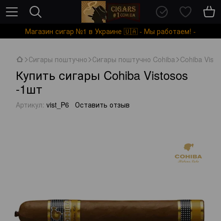
Магазин сигар №1 в Украине 🇺🇦 - Мы работаем! -
Сигары поштучно
Сигары поштучно Cohiba
Cohiba Visto
Купить сигары Cohiba Vistosos
-1шт
Артикул:
vist_P6
Оставить отзыв