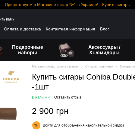
- Приветствуем в Магазине сигар №1 в Украине! - Купить сигары -
ить вам?
Оплата и доставка
Контактная информация
Блог
Подарочные
Аксессуары /
наборы
Хьюмидоры
Магазин сигар. Купить сигары
Сигары поштучно
Сигары п
Купить сигары Cohiba Double 
-1шт
В наличии
Оставить отзыв
2 900 грн
Войти
для отображения накопительной скидки
%