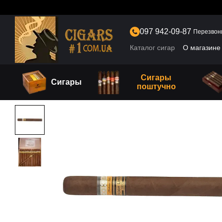
Перейти к основному контенту
097 942-09-87
Перезвон
Каталог сигар
О магазине
Сигары
Сигары
поштучно