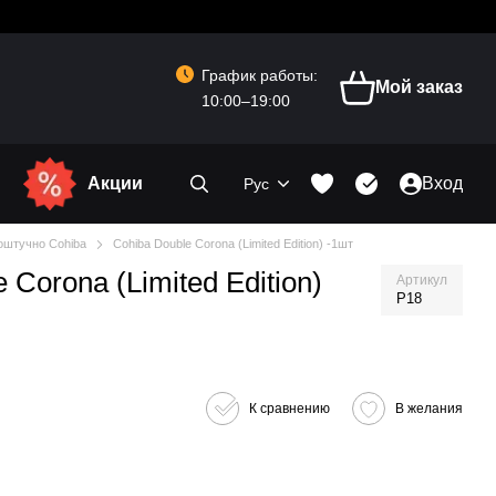
График работы:
Мой заказ
10:00–19:00
Акции
Вход
Рус
оштучно Cohiba
Cohiba Double Сorona (Limited Edition) -1шт
Сorona (Limited Edition)
Артикул
P18
К сравнению
В желания