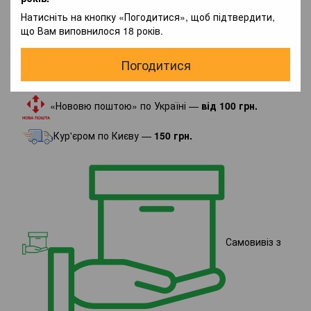
Написати відгук
Натисніть на кнопку «Погодитися», щоб підтвердити,
що Вам виповнилося 18 років.
Погодитися
Доставка
Оплата
Гарантія
«Нововю поштою» по Україні —
від 100 грн.
Кур'єром по Києву —
150 грн.
Самовивіз з