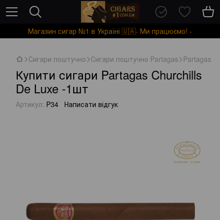
Магазин сигар №1 в Україні 🇺🇦- Ми працюємо! -
Сигари поштучно
Сигари поштучно Partagas
Partagas Ch
Купити сигари Partagas Churchills
De Luxe -1шт
Артикул:
P34
Написати відгук