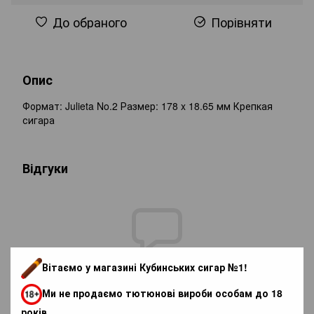
До обраного
Порівняти
Опис
Формат: Julieta No.2 Размер: 178 x 18.65 мм Крепкая
сигара
Відгуки
Вітаємо у магазині Кубинських сигар №1!
Додайте перший відгук
Ми не продаємо тютюнові вироби особам до 18
років.