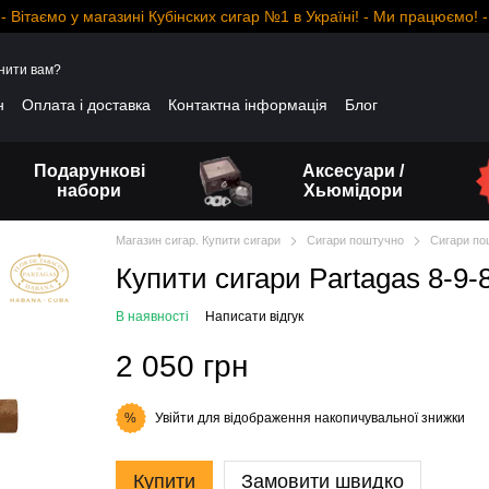
- Вітаємо у магазині Кубінских сигар №1 в Україні! - Ми працюємо! -
нити вам?
н
Оплата і доставка
Контактна інформація
Блог
Подарункові
Аксесуари /
набори
Хьюмідори
Магазин сигар. Купити сигари
Сигари поштучно
Сигари по
Купити сигари Partagas 8-9-
В наявності
Написати відгук
2 050 грн
Увійти
для відображення накопичувальної знижки
%
Купити
Замовити швидко