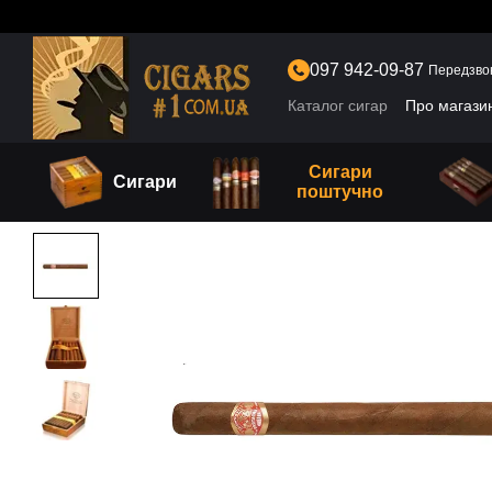
Перейти до основного контенту
097 942-09-87
Передзво
Каталог сигар
Про магази
Сигари
Сигари
поштучно