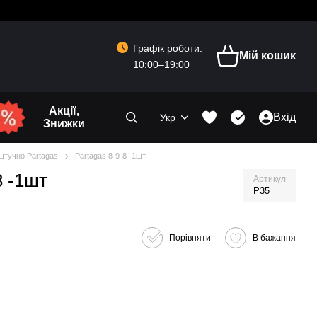
Графік роботи:
Мій кошик
10:00–19:00
Акції,
Вхід
Укр
Знижки
штучно Partagas
Partagas 8-9-8 -1шт
8 -1шт
Артикул
P35
Порівняти
В бажання