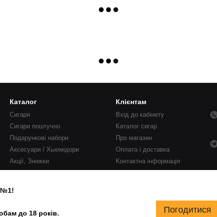
Каталог
Клієнтам
Сигари
Вхід до кабінету
Сигари поштучно
Каталог сигар
Подарункові набори
Про магазин
Аксесуари / Хьюмідори
Оплата і доставка
Акції, Знижки
Контактна інформація
Блог
 №1!
Погодитися
бам до 18 років.