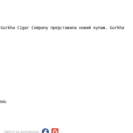
 Gurkha Cigar Company представила новий купаж. Gurkha Gh
blic
Увійти за допомогою