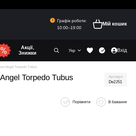
Графік роботи:
Мій кошик
10:00–19:00
Акції,
Вхід
Укр
Знижки
ost Angel Torpedo Tubus
Angel Torpedo Tubus
Артикул
De2J51
Порівняти
В бажання