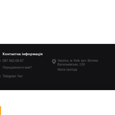
Контактна інформація
097 942-09-87
Україна, м. Київ. вул. Велика
Васильківська, 139
Передзвонити вам?
Мапа проїзду
Telegram Чат