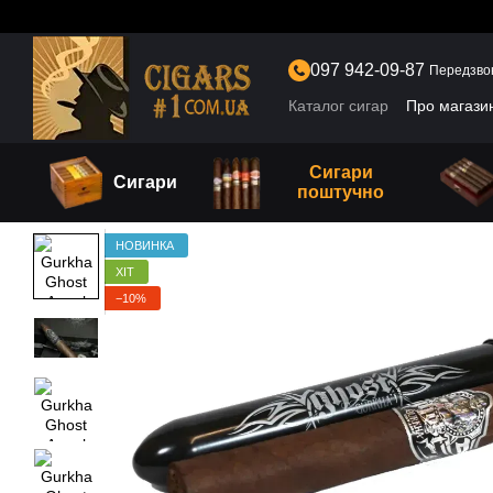
Перейти до основного контенту
097 942-09-87
Передзво
Каталог сигар
Про магази
Сигари
Сигари
поштучно
НОВИНКА
ХІТ
−10%