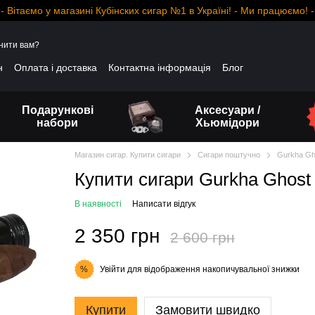
- Вітаємо у магазині Кубінских сигар №1 в Україні! - Ми працюємо! -
нити вам?
н
Оплата і доставка
Контактна інформація
Блог
Подарункові
Аксесуари /
набори
Хьюмідори
Магазин сигар. Купити сигари
Сигари поштучно
Gurkha Gh
Купити сигари Gurkha Ghost 
В наявності
Написати відгук
2 350 грн
2 600 грн
Увійти
для відображення накопичувальної знижки
%
Купити
Замовити швидко