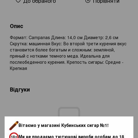
До обраного
Порівняти
Опис
Формат: Campanas Длина: 14,0 см Диаметр: 2,6 см
Скрутка: машинная Вкус: Во второй трети курения вкус
становится более богатым и сложным: земляной,
пряный с нотками темного меда. Идеальна для
послеобеденного курения. Крепость сигары: Средне -
Крепкая
Відгуки
Вітаємо у магазині Кубинських сигар №1!
Додайте перший відгук
Ми не продаємо тютюнові вироби особам до 18