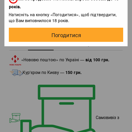
років.
Натисніть на кнопку «Погодитися», щоб підтвердити,
Написати відгук
що Вам виповнилося 18 років.
Погодитися
Доставка
Оплата
Гарантія
«Нововю поштою» по Україні —
від 100 грн.
Кур'єром по Києву —
150 грн.
Самовивіз з